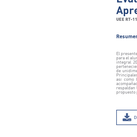
Apr
UEE RT-1
Resume
El present
para el alu
integral 2
pertenecie
de unidime
Principale
así como l
acompañado
respaldan 
propuesto p