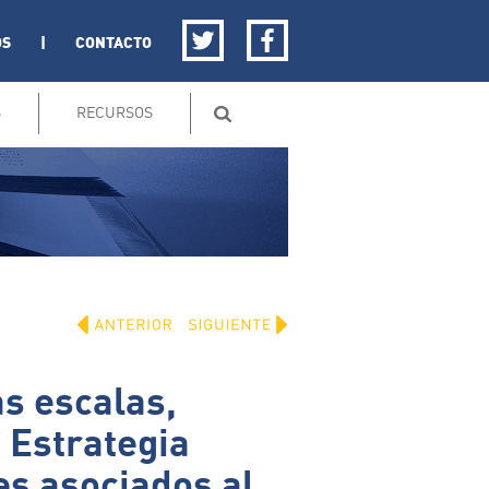
OS
|
CONTACTO
S
RECURSOS
s escalas,
a Estrategia
es asociados al