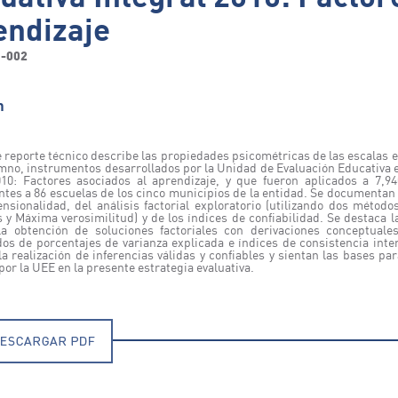
endizaje
1-002
n
e reporte técnico describe las propiedades psicométricas de las escalas 
mno, instrumentos desarrollados por la Unidad de Evaluación Educativa en
010: Factores asociados al aprendizaje, y que fueron aplicados a 7,
ntes a 86 escuelas de los cinco municipios de la entidad. Se documentan 
nsionalidad, del análisis factorial exploratorio (utilizando dos métod
s y Máxima verosimilitud) y de los índices de confiabilidad. Se destaca 
a obtención de soluciones factoriales con derivaciones conceptuale
s de porcentajes de varianza explicada e índices de consistencia inte
la realización de inferencias válidas y confiables y sientan las bases p
or la UEE en la presente estrategia evaluativa.